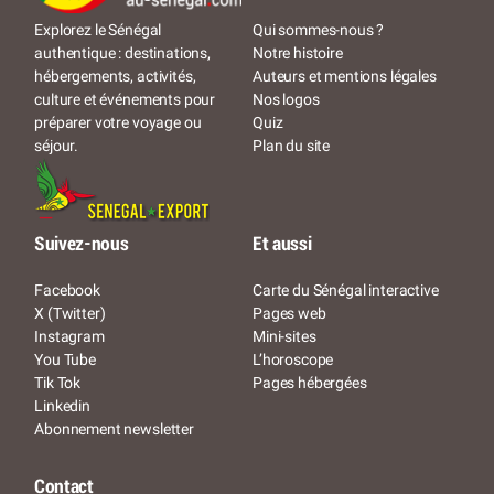
Qui sommes-nous ?
Explorez le Sénégal
Notre histoire
authentique : destinations,
Auteurs et mentions légales
hébergements, activités,
Nos logos
culture et événements pour
Quiz
préparer votre voyage ou
Plan du site
séjour.
Suivez-nous
Et aussi
Facebook
Carte du Sénégal interactive
X (Twitter)
Pages web
Instagram
Mini-sites
You Tube
L’horoscope
Tik Tok
Pages hébergées
Linkedin
Abonnement newsletter
Contact