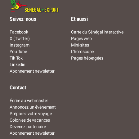
Suivez-nous
Et aussi
Facebook
Carte du Sénégal interactive
X (Twitter)
Pages web
Instagram
Mini-sites
You Tube
L’horoscope
Tik Tok
Pages hébergées
Linkedin
Abonnement newsletter
Contact
Écrire au webmaster
Annoncez un événement
Préparez votre voyage
Colonies de vacances
Devenez partenaire
Abonnement newsletter