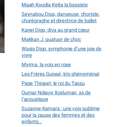
Maah Koudia Keïta la bassiste
Seynabou Diop, danseuse, choriste,
chorégraphe et directrice de ballet
Kanel Diop, diva au grand cœur
Makkan J, quatuor de choc
Wasis Diop, symphonie d’une joie de
vivre
Myrma, la voix en rose
Les Frères Guissé, trio phénoménal
Pape Thiopet, le roi du Tassu
Oumar Ndiaye Xosluman, as de
l’acoustique
Suzanne Kamara : une voix sublime
pour la cause des femmes et des
enfants…