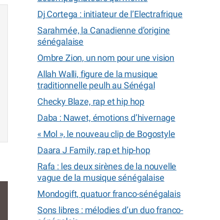
Dj Cortega : initiateur de l’Electrafrique
Sarahmée, la Canadienne d’origine
sénégalaise
Ombre Zion, un nom pour une vision
Allah Walli, figure de la musique
traditionnelle peulh au Sénégal
Checky Blaze, rap et hip hop
Daba : Nawet, émotions d’hivernage
« Mol », le nouveau clip de Bogostyle
Daara J Family, rap et hip-hop
Rafa : les deux sirènes de la nouvelle
vague de la musique sénégalaise
Mondogift, quatuor franco-sénégalais
Sons libres : mélodies d’un duo franco-