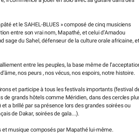
re, il commence à jouer en solo avec sa guitare dans des
ampâté et le SAHEL-BLUES » composé de cinq musiciens
tion entre son vrai nom, Mapathé, et celui d’Amadou
age du Sahel, défenseur de la culture orale africaine, e
alliement entre les peuples, la base même de l’acceptatio
’âme, nos peurs , nos vécus, nos espoirs, notre histoire.
ons et participe à tous les festivals importants (festival d
dans de grands hôtels comme Méridien, dans des cercles plu
u) et a brillé par sa présence lors des grandes soirées ou
çais de Dakar, soirées de gala...).
xtes et musique composés par Mapathé lui-même.