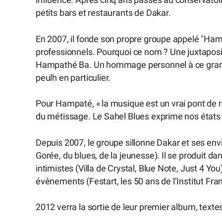
influencé. Après cinq ans passés au conservatoi
petits bars et restaurants de Dakar.
En 2007, il fonde son propre groupe appelé "H
professionnels. Pourquoi ce nom ? Une juxtaposi
Hampathé Ba. Un hommage personnel à ce grand s
peulh en particulier.
Pour Hampaté, « la musique est un vrai pont de r
du métissage. Le Sahel Blues exprime nos états d
Depuis 2007, le groupe sillonne Dakar et ses envir
Gorée, du blues, de la jeunesse). Il se produit 
intimistes (Villa de Crystal, Blue Note, Just 4 Yo
évènements (Festart, les 50 ans de l’Institut Fran
2012 verra la sortie de leur premier album, te