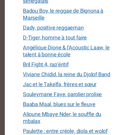
sénégalais
Badou Boy, le reggae de Bignona à
Marseille
Dady, positive reggaeman
D-Tiger, homme à tout faire
Angélique Dione & l’Acoustic Laaw, le
talent à bonne école
Bril Fight 4, rap’éritif
Viviane Chidid, la reine du Djolof Band
Jac et le Takeïfa, frères et sœur
Souleymane Faye, parolier prolixe
Baaba Maal, blues sur le fleuve
Alioune Mbaye Nder, le souffle du
mbalax
Paulette : entre créole, diola et wolof
Hampathé et le Sahel Blues