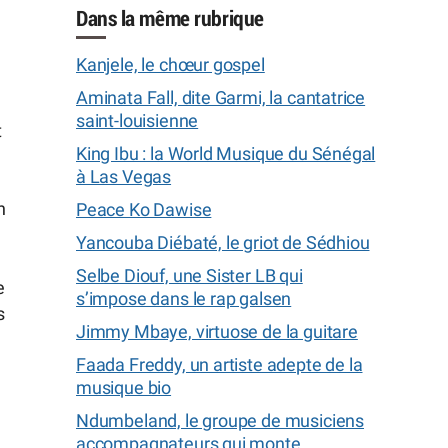
Dans la même rubrique
Kanjele, le chœur gospel
Aminata Fall, dite Garmi, la cantatrice
saint-louisienne
t
King Ibu : la World Musique du Sénégal
à Las Vegas
n
Peace Ko Dawise
Yancouba Diébaté, le griot de Sédhiou
Selbe Diouf, une Sister LB qui
e
s’impose dans le rap galsen
s
Jimmy Mbaye, virtuose de la guitare
Faada Freddy, un artiste adepte de la
musique bio
Ndumbeland, le groupe de musiciens
accompagnateurs qui monte