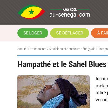
SE LOGER
SE DÉPLACER
À FAI
Accueil
/
Art et culture
/
Musiciens et chanteurs sénégalais
/
Hampath
Hampathé et le Sahel Blues
Inspir
mélan
attiré
venant