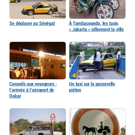
Se déplacer au Sénégal
À Tambacounda, les taxis
« Jakarta » sillonnent la ville
Conseils aux voyageurs :
Un taxi sur la passerelle
l’arrivée à l’aéroport de
piéton
Dakar