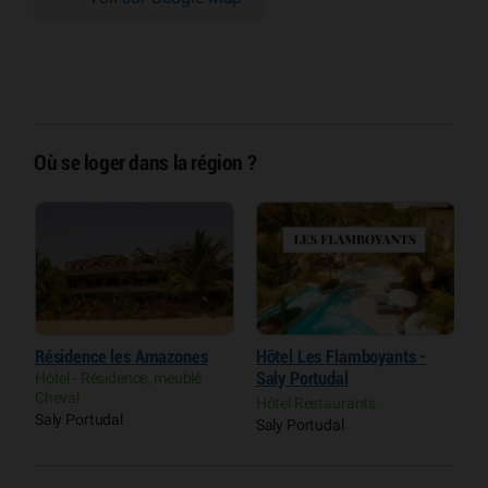
Où se loger dans la région ?
aw
Résidence les Amazones
Hôtel Les Flamboyants -
E
Hôtel - Résidence, meublé
Saly Portudal
R
Cheval
Hôtel Restaurants
L
Saly Portudal
Saly Portudal