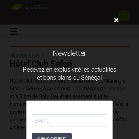
×
☰
Newsletter
Hébergements
/
Hôtel Club Safari
Recevez en exclusivité les actualités
et bons plans du Sénégal
Hôtel Club Safari est situé sur la route de Nianing à
Mbour Sérère, à seulement 100 mètres de la plage
et à 5 km de Saly. Cet établissement à taille
humaine propose un cadre chaleureux et convivial, à
proximité du centre de Mbour et des villages de
pêcheurs, décoré aux couleurs africaines pour offrir
un environnement authentique et reposant.