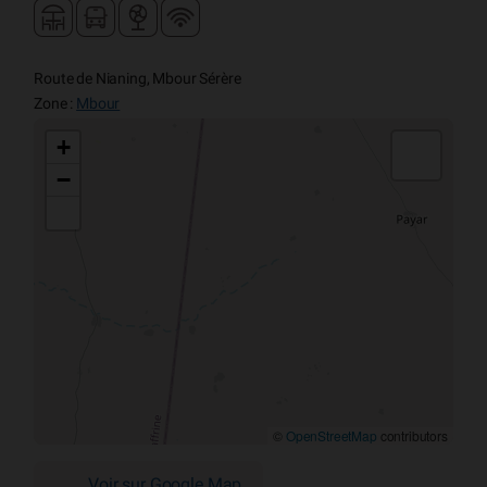
Route de Nianing, Mbour Sérère
Zone :
Mbour
+
−
©
OpenStreetMap
contributors
Voir sur Google Map