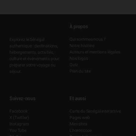
À propos
Qui sommes-nous ?
Explorez le Sénégal
Notre histoire
authentique : destinations,
Auteurs et mentions légales
hébergements, activités,
Nos logos
culture et événements pour
Quiz
préparer votre voyage ou
Plan du site
séjour.
Suivez-nous
Et aussi
Facebook
Carte du Sénégal interactive
X (Twitter)
Pages web
Instagram
Mini-sites
You Tube
L’horoscope