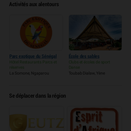
Activités aux alentours
Parc exotique du Sénégal
École des sables
R
Hôtel Restaurants Parcs et
Clubs et écoles de sport
P
réserves
Danse
P
La Somone, Ngaparou
Toubab Dialaw, Yène
P
Se déplacer dans la région