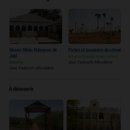
ur
Musée Mbiin Ndiogoye de
Portes et passages du retour
M
Joal
J
s
Art et artisanat Associations
Musées
Joal, Fadiouth, Mbodiène
M
Joal, Fadiouth, Mbodiène
J
À découvrir