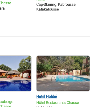
Chasse
Cap-Skirring, Kabrousse,
Ziguinc
ara
Katakalousse
Hôtel Hobbé
Comple
auberge
Hôtel Restaurants Chasse
Hôtel N
Chasse