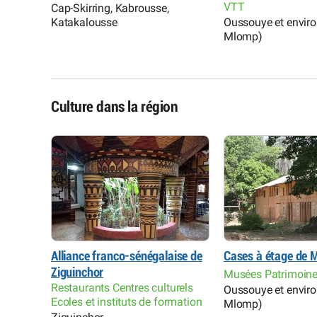
VTT
Cap-Skirring, Kabrousse,
Katakalousse
Oussouye et environ
Mlomp)
Culture dans la région
de
Alliance franco-sénégalaise de
Cases à étage de
Ziguinchor
Musées Patrimoine 
Restaurants Centres culturels
Oussouye et environ
Ecoles et instituts de formation
Mlomp)