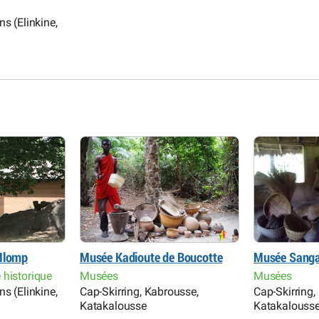
s (Elinkine,
 Mlomp
Musée Kadioute de Boucotte
Musée Sang
historique
Musées
Musées
s (Elinkine,
Cap-Skirring, Kabrousse,
Cap-Skirring,
Katakalousse
Katakalouss