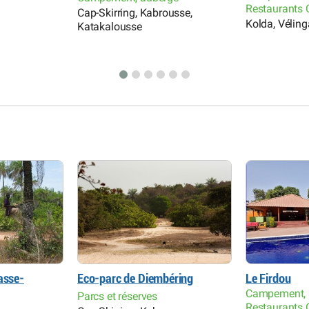
Restaurants 
Cap-Skirring, Kabrousse,
Kolda, Véling
Katakalousse
asse-
Eco-parc de Diembéring
Le Firdou
Campement, 
Parcs et réserves
Restaurants 