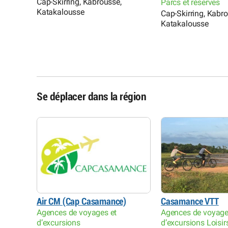
o,
Cap-Skirring, Kabrousse,
Parcs et réserves
Katakalousse
Cap-Skirring, Kabr
Katakalousse
Se déplacer dans la région
Air CM (Cap Casamance)
Casamance VTT
Agences de voyages et
Agences de voyage
d’excursions
d’excursions Loisir