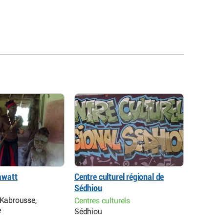
awatt
Centre culturel régional de
Allianc
Sédhiou
Ziguinc
Restaur
 Kabrousse,
Centres culturels
Ecoles 
e
Sédhiou