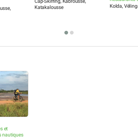
Cap-Skirring, Kabrousse,
Kolda, Véling
Katakalousse
ousse,
s et
s nautiques