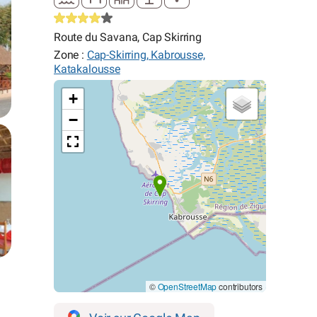
Route du Savana, Cap Skirring
Zone :
Cap-Skirring, Kabrousse,
Katakalousse
+
−
©
OpenStreetMap
contributors