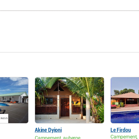
Akine Dyioni
Le Firdou
Campement, 
Campement, auberge