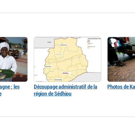
gne : les
Découpage administratif de la
Photos de Ka
e
région de Sédhiou