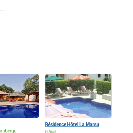
Résidence Hôtel La Marsu
Hôtel 
auberge
Hôtel
Hôtel