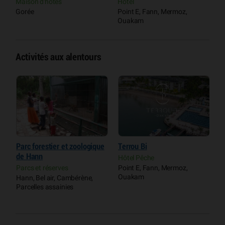
Maison d'hôtes
Hôtel
C
Gorée
Point E, Fann, Mermoz,
S
Ouakam
Activités aux alentours
Parc forestier et zoologique
Terrou Bi
L
de Hann
p
Hôtel Pêche
C
Parcs et réserves
Point E, Fann, Mermoz,
A
Ouakam
Hann, Bel air, Cambérène,
H
Parcelles assainies
P