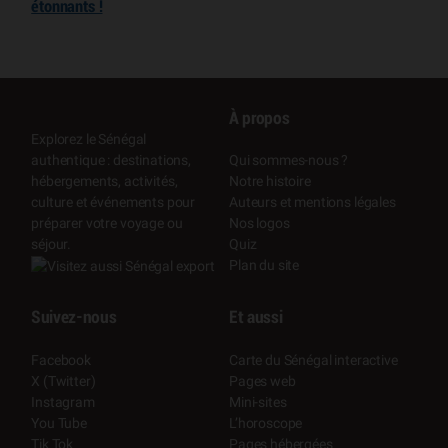
étonnants !
À propos
Explorez le Sénégal
authentique : destinations,
Qui sommes-nous ?
hébergements, activités,
Notre histoire
culture et événements pour
Auteurs et mentions légales
préparer votre voyage ou
Nos logos
séjour.
Quiz
Plan du site
Suivez-nous
Et aussi
Facebook
Carte du Sénégal interactive
X (Twitter)
Pages web
Instagram
Mini-sites
You Tube
L’horoscope
Tik Tok
Pages hébergées