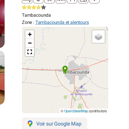
Tambacounda
Zone :
Tambacounda et alentours
+
−
©
OpenStreetMap
contributors
Voir sur Google Map