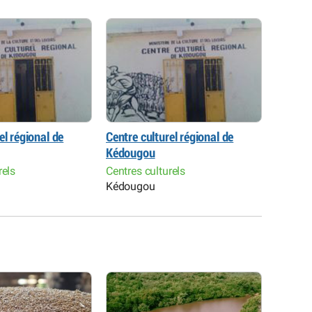
el régional de
Centre culturel régional de
Centre 
Kédougou
Kédou
rels
Centres culturels
Centres
Kédougou
Kédou