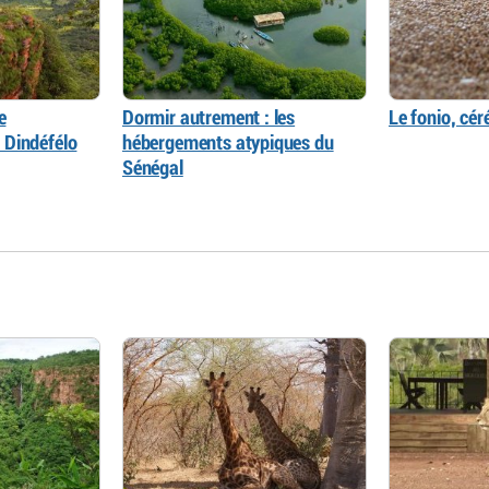
e
Dormir autrement : les
Le fonio, cér
 Dindéfélo
hébergements atypiques du
Sénégal