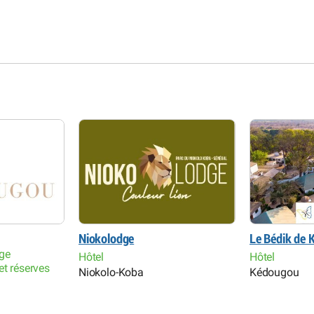
Niokolodge
Le Bédik de
ge
Hôtel
Hôtel
et réserves
Niokolo-Koba
Kédougou