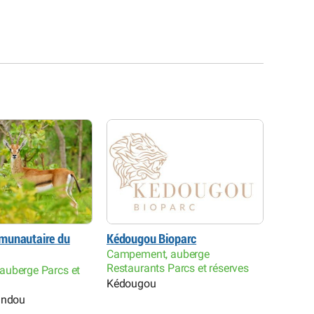
munautaire du
Kédougou Bioparc
Parc na
Campement, auberge
Parcs e
Restaurants Parcs et réserves
uberge Parcs et
Niokol
Kédougou
undou