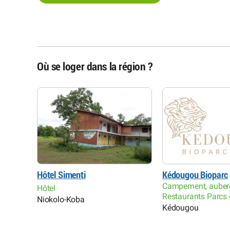
Où se loger dans la région ?
 Paate
Hôtel Simenti
Kédougou Bioparc
Campement, auber
Hôtel
Restaurants Parcs 
rs
Niokolo-Koba
Kédougou