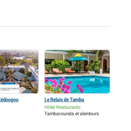
 Kédougou
Le Relais de Tamba
Campem
Hôtel Restaurants
Hôtel R
Tambacounda et alentours
Niokol