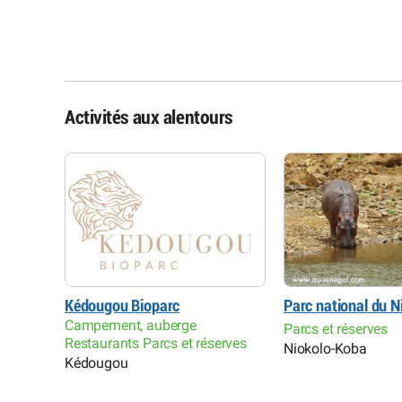
Activités aux alentours
 du
Kédougou Bioparc
Parc national du 
Campement, auberge
Parcs et réserves
Restaurants Parcs et réserves
cs et
Niokolo-Koba
Kédougou