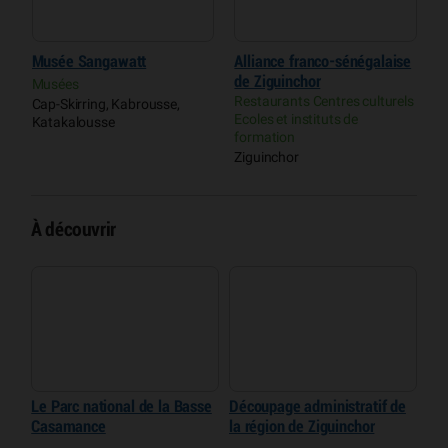
Musée Sangawatt
Alliance franco-sénégalaise
C
de Ziguinchor
Musées
M
Restaurants Centres culturels
Cap-Skirring, Kabrousse,
O
Ecoles et instituts de
Katakalousse
(
formation
Ziguinchor
À découvrir
Le Parc national de la Basse
Découpage administratif de
Casamance
la région de Ziguinchor