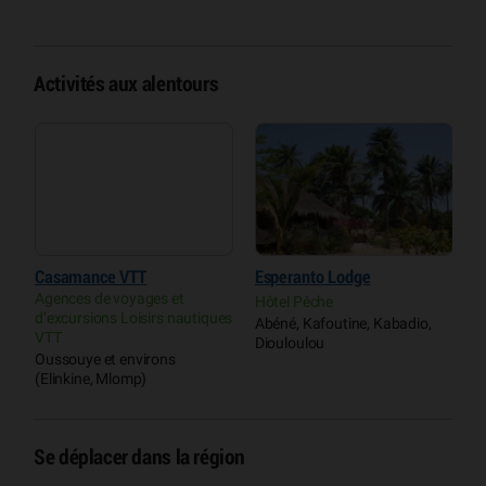
(
Activités aux alentours
Casamance VTT
Esperanto Lodge
P
Agences de voyages et
C
Hôtel Pêche
d’excursions Loisirs nautiques
Abéné, Kafoutine, Kabadio,
P
VTT
Diouloulou
C
Oussouye et environs
K
(Elinkine, Mlomp)
Se déplacer dans la région