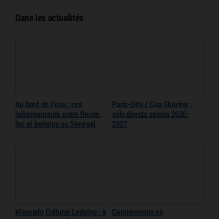
Dans les actualités
Au bord de l’eau : ces
Paris-Orly / Cap Skirring :
hébergements entre fleuve,
vols directs saison 2026-
lac et bolongs au Sénégal
2027
Wassado Cultural Lodging : à
Campements en