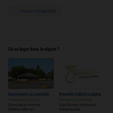
Voir sur Google Map
Où se loger dans la région ?
Campement Le Lamantin
Wassado Cultural Lodging
C
d
Campement, auberge
Campement, auberge
Oussouye et environs
Cap-Skirring, Kabrousse,
C
(Elinkine, Mlomp)
Katakalousse
O