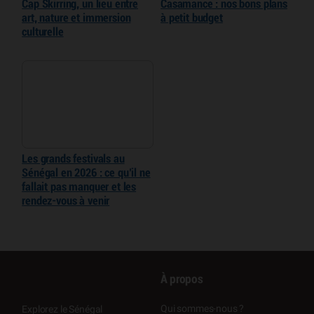
Cap Skirring, un lieu entre
Casamance : nos bons plans
art, nature et immersion
à petit budget
culturelle
Les grands festivals au
Sénégal en 2026 : ce qu’il ne
fallait pas manquer et les
rendez-vous à venir
À propos
Qui sommes-nous ?
Explorez le Sénégal