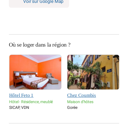
Voir sur Google Map
Où se loger dans la région ?
Hôtel Feto 1
Chez Coumbis
V
Hôtel - Résidence, meublé
Maison d'hôtes
H
SICAP, VDN
Gorée
A
Y