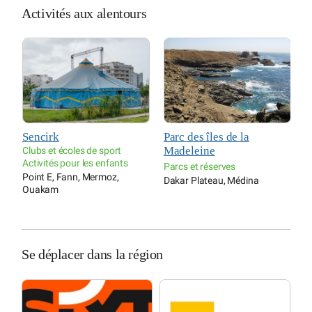
Activités aux alentours
Sencirk
Parc des îles de la
E
Madeleine
p
Clubs et écoles de sport
Activités pour les enfants
C
Parcs et réserves
Point E, Fann, Mermoz,
A
Dakar Plateau, Médina
Ouakam
D
Se déplacer dans la région