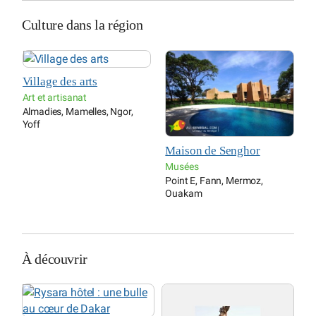
Culture dans la région
Village des arts
Art et artisanat
Almadies, Mamelles, Ngor,
Yoff
Maison de Senghor
M
n
Musées
Point E, Fann, Mermoz,
M
Ouakam
D
À découvrir