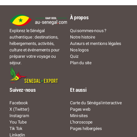
À propos
Qui sommes-nous ?
Explorez le Sénégal
Notre histoire
authentique : destinations,
Auteurs et mentions légales
hébergements, activités,
Nos logos
culture et événements pour
Quiz
préparer votre voyage ou
Plan du site
séjour.
Suivez-nous
Et aussi
Facebook
Carte du Sénégal interactive
X (Twitter)
Pages web
Instagram
Mini-sites
You Tube
L’horoscope
Tik Tok
Pages hébergées
Linkedin