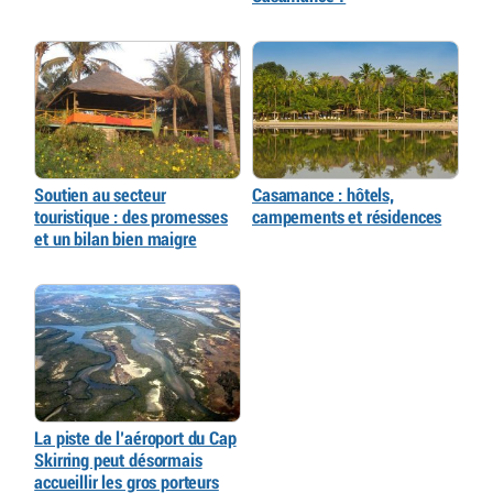
Soutien au secteur
Casamance : hôtels,
touristique : des promesses
campements et résidences
et un bilan bien maigre
La piste de l’aéroport du Cap
Skirring peut désormais
accueillir les gros porteurs