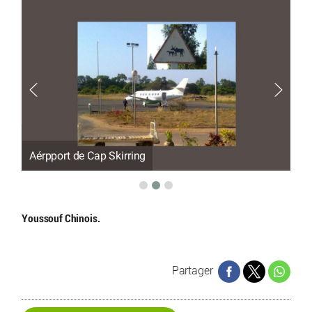
Aérpport de Cap Skirring
Il
Youssouf Chinois.
Partager