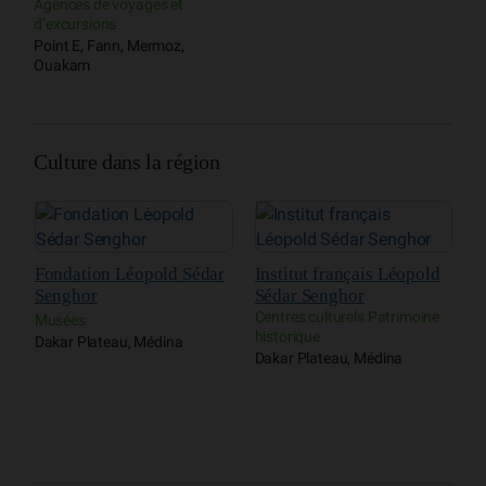
Agences de voyages et
d’excursions
Point E, Fann, Mermoz,
Ouakam
Culture dans la région
M
Fondation Léopold Sédar
Institut français Léopold
M
Senghor
Sédar Senghor
G
Centres culturels Patrimoine
Musées
historique
Dakar Plateau, Médina
Dakar Plateau, Médina