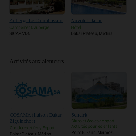
Auberge Le Coumbassou
Novotel Dakar
L
Campement, auberge
Hôtel
H
SICAP, VDN
Dakar Plateau, Médina
P
O
Activités aux alentours
COSAMA (liaison Dakar
Sencirk
P
Ziguinchor)
M
Clubs et écoles de sport
Activités pour les enfants
Croisières et ferry Export
P
Point E, Fann, Mermoz,
Dakar Plateau, Médina
D