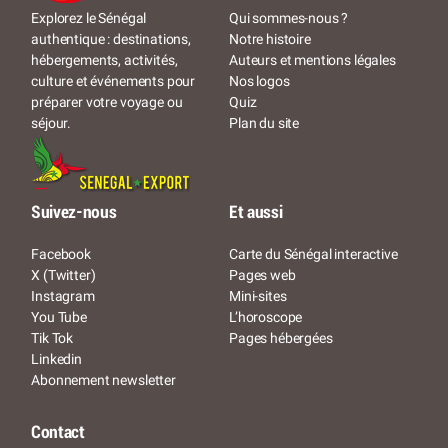
Qui sommes-nous ?
Explorez le Sénégal
Notre histoire
authentique : destinations,
Auteurs et mentions légales
hébergements, activités,
Nos logos
culture et événements pour
Quiz
préparer votre voyage ou
Plan du site
séjour.
Suivez-nous
Et aussi
Facebook
Carte du Sénégal interactive
X (Twitter)
Pages web
Instagram
Mini-sites
You Tube
L’horoscope
Tik Tok
Pages hébergées
Linkedin
Abonnement newsletter
Contact