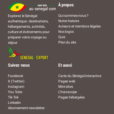
À propos
Qui sommes-nous ?
Explorez le Sénégal
Notre histoire
authentique : destinations,
Auteurs et mentions légales
hébergements, activités,
Nos logos
culture et événements pour
Quiz
préparer votre voyage ou
Plan du site
séjour.
Suivez-nous
Et aussi
Facebook
Carte du Sénégal interactive
X (Twitter)
Pages web
Instagram
Mini-sites
You Tube
L’horoscope
Tik Tok
Pages hébergées
Linkedin
Abonnement newsletter