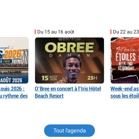
Du 15 au 16 août
Du 22 au 23
ouis 2026 :
O’Bree en concert à l’Iris Hôtel
Week-end as
au rythme des
Beach Resort
sous les éto
Tout l'agenda