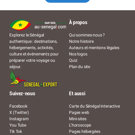
À propos
Qui sommes-nous ?
Explorez le Sénégal
Notre histoire
authentique : destinations,
Auteurs et mentions légales
hébergements, activités,
Nos logos
culture et événements pour
Quiz
préparer votre voyage ou
Plan du site
séjour.
Suivez-nous
Et aussi
Facebook
Carte du Sénégal interactive
X (Twitter)
Pages web
Instagram
Mini-sites
You Tube
L’horoscope
Tik Tok
Pages hébergées