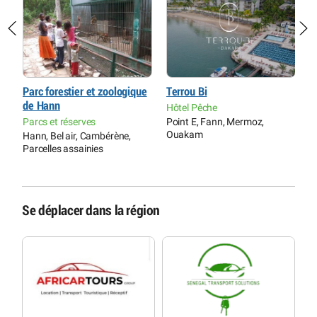
Parc forestier et zoologique
Terrou Bi
E
de Hann
a
Hôtel Pêche
C
Parcs et réserves
Point E, Fann, Mermoz,
A
Ouakam
Hann, Bel air, Cambérène,
D
Parcelles assainies
Se déplacer dans la région