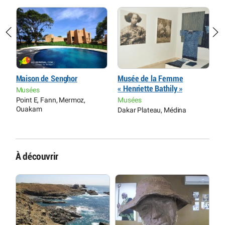
Maison de Senghor
Musée de la Femme
M
« Henriette Bathily »
Musées
M
Point E, Fann, Mermoz,
Musées
G
Ouakam
Dakar Plateau, Médina
À découvrir