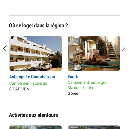
Où se loger dans la région ?
Auberge Le Coumbassou
Fiirek
H
Campement, auberge -
Campement, auberge
H
Maison d'hôtes
SICAP, VDN
S
Gorée
Activités aux alentours