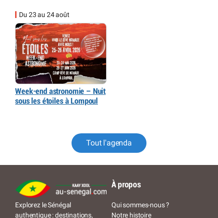
Du 23 au 24 août
Week-end astronomie – Nuit
sous les étoiles à Lompoul
Tout l'agenda
À propos
Qui sommes-nous ?
Explorez le Sénégal
Notre histoire
authentique : destinations,