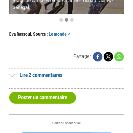
Stage de danse-Ecole des sables-Toubab Dialaw-
Sa
gal
Sénégal
Di
Eva Rassoul. Source :
Le monde
Partager
Lire 2 commentaires
Poster un commentaire