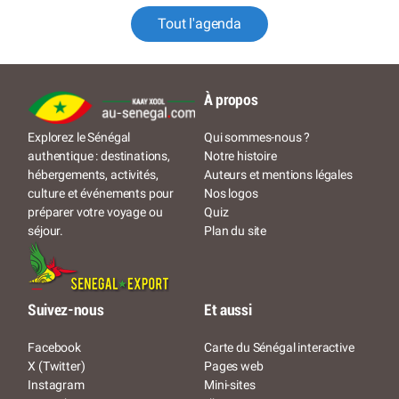
Tout l'agenda
À propos
Qui sommes-nous ?
Explorez le Sénégal
Notre histoire
authentique : destinations,
Auteurs et mentions légales
hébergements, activités,
Nos logos
culture et événements pour
Quiz
préparer votre voyage ou
Plan du site
séjour.
Suivez-nous
Et aussi
Facebook
Carte du Sénégal interactive
X (Twitter)
Pages web
Instagram
Mini-sites