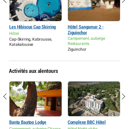
Les Hibiscus Cap Skirring
Hôtel Sangamar 2 -
H
Ziguinchor
Hôtel
H
Campement, auberge
Cap-Skirring, Kabrousse,
C
Restaurants
Katakalousse
K
Ziguinchor
Activités aux alentours
Banta Baatoo Lodge
Complexe BBC Hôtel
E
Campement, auberge Chasse
Hôtel Night-clubs
P