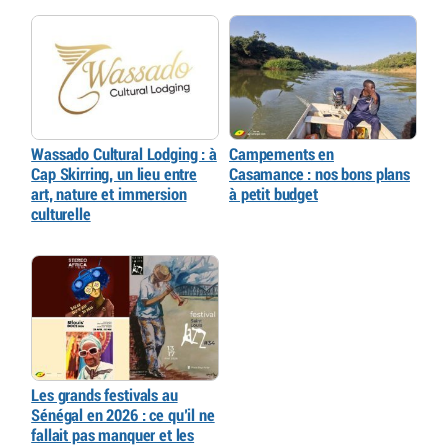
Wassado Cultural Lodging : à
Campements en
Cap Skirring, un lieu entre
Casamance : nos bons plans
art, nature et immersion
à petit budget
culturelle
Les grands festivals au
Sénégal en 2026 : ce qu’il ne
fallait pas manquer et les