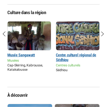
Culture dans la région
Musée Sangawatt
Centre culturel régional de
C
Sédhiou
Musées
M
Cap-Skirring, Kabrousse,
Centres culturels
O
Katakalousse
(
Sédhiou
À découvrir