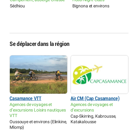
es
Sédhiou
Bignona et environs
C
K
Se déplacer dans la région
Casamance VTT
Air CM (Cap Casamance)
Agences de voyages et
Agences de voyages et
d’excursions Loisirs nautiques
d’excursions
VTT
Cap-Skirring, Kabrousse,
Oussouye et environs (Elinkine,
Katakalousse
Mlomp)