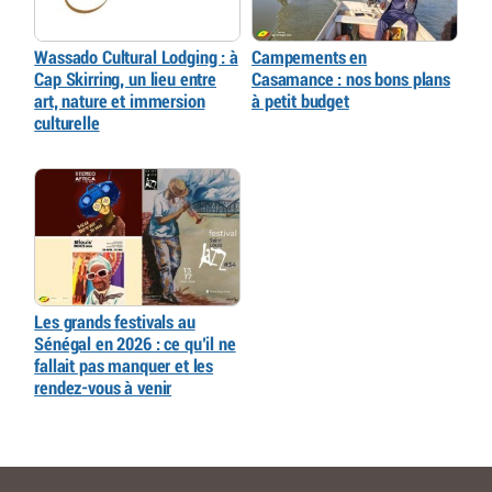
Wassado Cultural Lodging : à
Campements en
Cap Skirring, un lieu entre
Casamance : nos bons plans
art, nature et immersion
à petit budget
culturelle
Les grands festivals au
Sénégal en 2026 : ce qu’il ne
fallait pas manquer et les
rendez-vous à venir