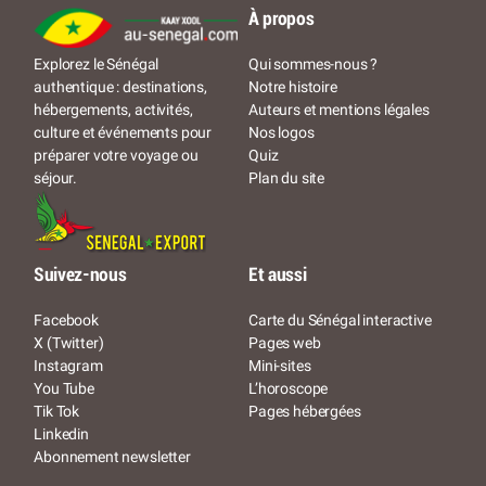
À propos
Qui sommes-nous ?
Explorez le Sénégal
Notre histoire
authentique : destinations,
Auteurs et mentions légales
hébergements, activités,
Nos logos
culture et événements pour
Quiz
préparer votre voyage ou
Plan du site
séjour.
Suivez-nous
Et aussi
Facebook
Carte du Sénégal interactive
X (Twitter)
Pages web
Instagram
Mini-sites
You Tube
L’horoscope
Tik Tok
Pages hébergées
Linkedin
Abonnement newsletter