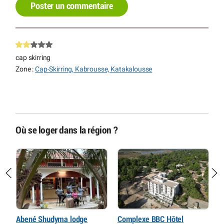
Poster un commentaire
cap skirring
Zone :
Cap-Skirring, Kabrousse, Katakalousse
Où se loger dans la région ?
Abené Shudyma lodge
Complexe BBC Hôtel
H