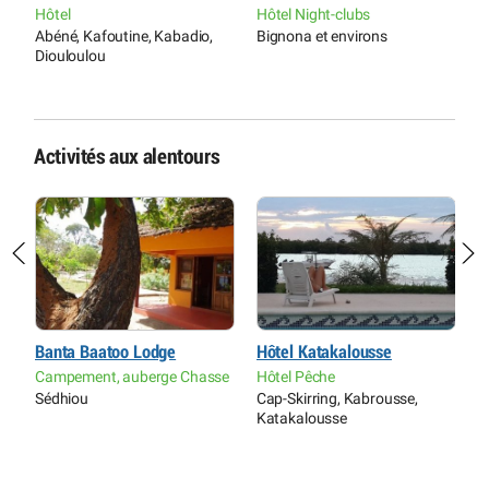
Hôtel
Hôtel Night-clubs
H
Abéné, Kafoutine, Kabadio,
Bignona et environs
C
Diouloulou
K
Activités aux alentours
Banta Baatoo Lodge
Hôtel Katakalousse
C
A
Campement, auberge Chasse
Hôtel Pêche
d
Sédhiou
Cap-Skirring, Kabrousse,
V
Katakalousse
O
(