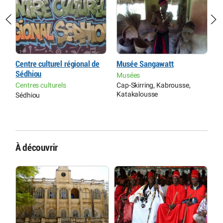
Centre culturel régional de
Musée Sangawatt
C
Sédhiou
Musées
M
Centres culturels
Cap-Skirring, Kabrousse,
O
Katakalousse
(
Sédhiou
À découvrir