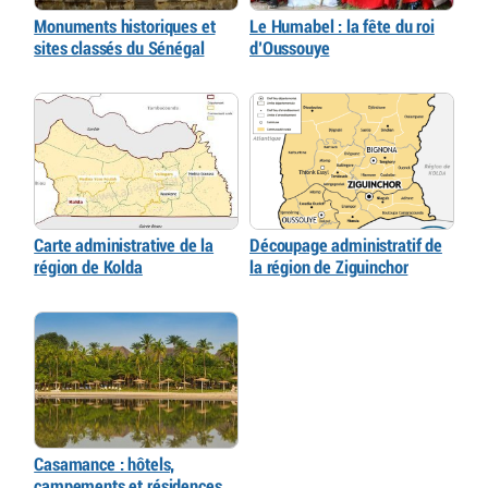
Monuments historiques et
Le Humabel : la fête du roi
sites classés du Sénégal
d’Oussouye
Carte administrative de la
Découpage administratif de
région de Kolda
la région de Ziguinchor
Casamance : hôtels,
campements et résidences