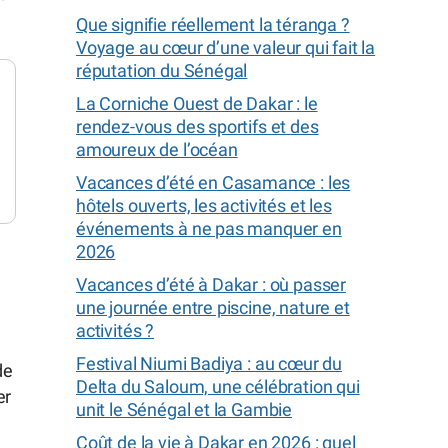
Que signifie réellement la téranga ?
Voyage au cœur d’une valeur qui fait la
réputation du Sénégal
La Corniche Ouest de Dakar : le
rendez-vous des sportifs et des
amoureux de l’océan
Vacances d’été en Casamance : les
hôtels ouverts, les activités et les
événements à ne pas manquer en
2026
Vacances d’été à Dakar : où passer
une journée entre piscine, nature et
activités ?
Festival Niumi Badiya : au cœur du
de
Delta du Saloum, une célébration qui
er
unit le Sénégal et la Gambie
Coût de la vie à Dakar en 2026 : quel