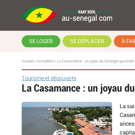
SE LOGER
SE DÉPLACER
À FAI
Accueil
/
Actualités
/
La Casamance : un joyau du Sénégal qui renaît
Tourisme et découverte
La Casamance : un joyau du 
La sa
Casama
ancest
capita