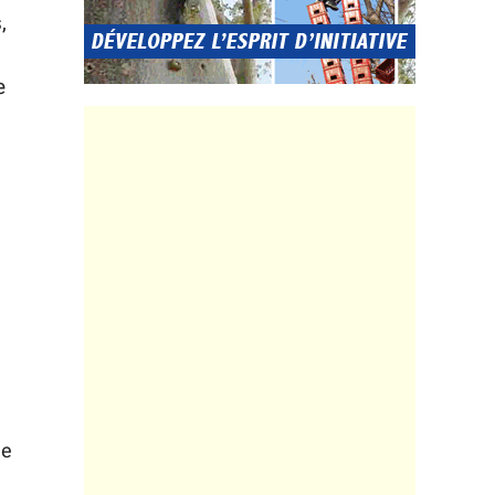
,
e
le