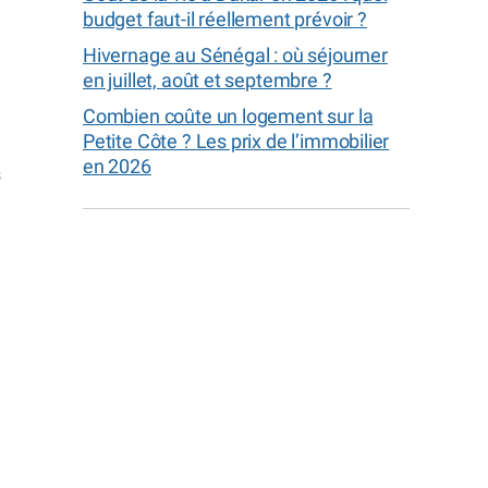
budget faut-il réellement prévoir ?
Hivernage au Sénégal : où séjourner
en juillet, août et septembre ?
Combien coûte un logement sur la
Petite Côte ? Les prix de l’immobilier
en 2026
s