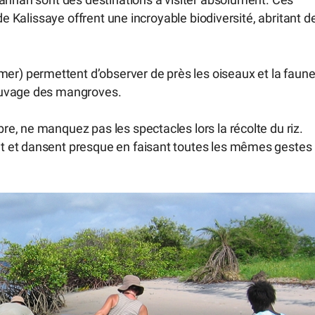
iannah sont des destinations à visiter absolument. Ces
de Kalissaye offrent une incroyable biodiversité, abritant d
mer) permettent d’observer de près les oiseaux et la faun
auvage des mangroves.
e, ne manquez pas les spectacles lors la récolte du riz.
t et dansent presque en faisant toutes les mêmes gestes