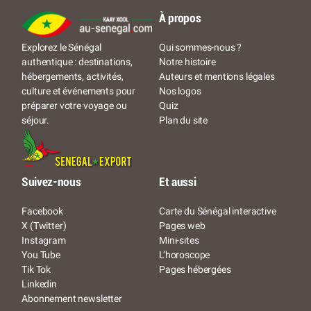
À propos
Qui sommes-nous ?
Explorez le Sénégal
Notre histoire
authentique : destinations,
Auteurs et mentions légales
hébergements, activités,
Nos logos
culture et événements pour
Quiz
préparer votre voyage ou
Plan du site
séjour.
Suivez-nous
Et aussi
Facebook
Carte du Sénégal interactive
X (Twitter)
Pages web
Instagram
Mini-sites
You Tube
L’horoscope
Tik Tok
Pages hébergées
Linkedin
Abonnement newsletter