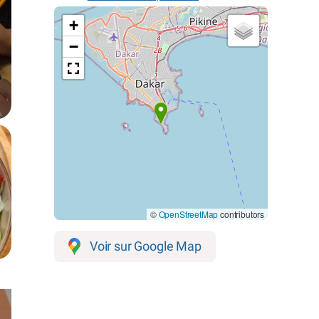
+
−
©
OpenStreetMap
contributors
Voir sur Google Map