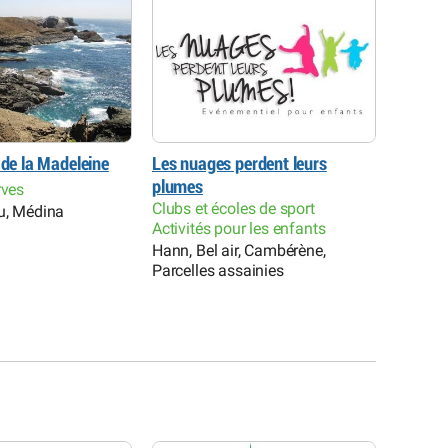
 de la Madeleine
Les nuages perdent leurs
Espas (
plumes
Sénéga
rves
Clubs et écoles de sport
Clubs e
u, Médina
Activités pour les enfants
Activit
Hann, Bel air, Cambérène,
Dakar 
Parcelles assainies