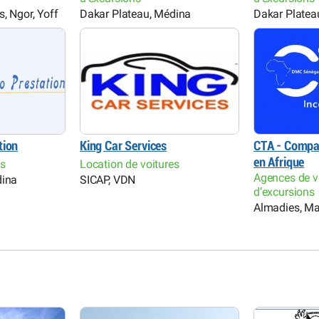
, Ngor, Yoff
Dakar Plateau, Médina
Dakar Platea
tion
King Car Services
CTA - Compa
en Afrique
es
Location de voitures
Agences de v
dina
SICAP, VDN
d’excursions
Almadies, Ma