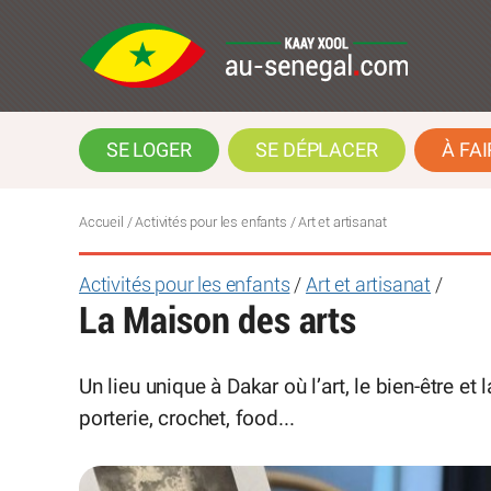
SE LOGER
SE DÉPLACER
À FAI
Accueil
/ Activités pour les enfants / Art et artisanat
Activités pour les enfants
/
Art et artisanat
/
La Maison des arts
Un lieu unique à Dakar où l’art, le bien-être et 
porterie, crochet, food...