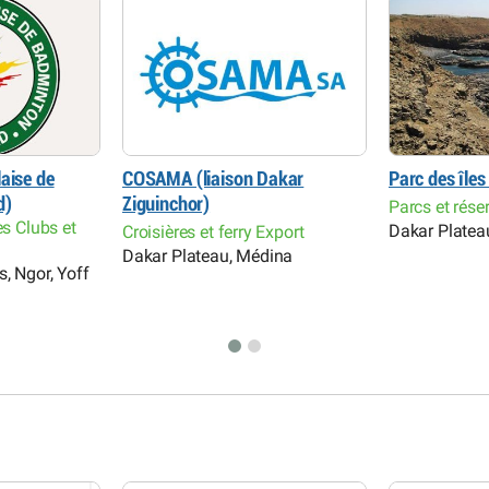
aise de
COSAMA (liaison Dakar
Parc des îles
d)
Ziguinchor)
Parcs et rése
es Clubs et
Dakar Platea
Croisières et ferry Export
Dakar Plateau, Médina
, Ngor, Yoff