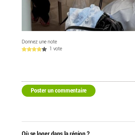
Donnez une note
1 vote
Poster un commentaire
Où se loger dans la région ?