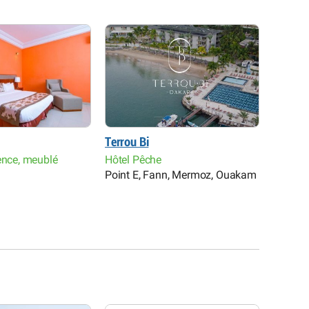
Terrou Bi
Hôtel F
ence, meublé
Hôtel Pêche
Réside
Point E, Fann, Mermoz, Ouakam
Almadie