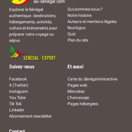
Qui sommes-nous ?
Explorez le Sénégal
Notre histoire
authentique : destinations,
Auteurs et mentions légales
hébergements, activités,
Nos logos
culture et événements pour
Quiz
préparer votre voyage ou
Plan du site
séjour.
Suivez-nous
Et aussi
Facebook
Carte du Sénégal interactive
X (Twitter)
Pages web
Instagram
Mini-sites
You Tube
L’horoscope
Tik Tok
Pages hébergées
Linkedin
Abonnement newsletter
Contact