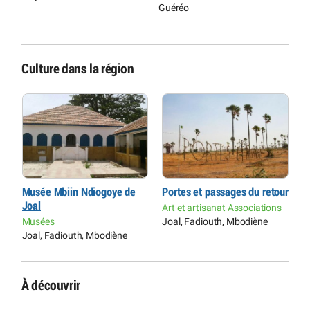
Guéréo
Culture dans la région
ur
Musée Mbiin Ndiogoye de
Portes et passages du retour
M
Joal
J
s
Art et artisanat Associations
Musées
Joal, Fadiouth, Mbodiène
M
Joal, Fadiouth, Mbodiène
J
À découvrir