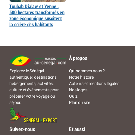
Toubab Dialaw et Yenne :
500 hectares transformés en
zone économique suscitent
la colère des habitants
À propos
Qui sommes-nous ?
Explorez le Sénégal
Notre histoire
authentique : destinations,
Auteurs et mentions légales
hébergements, activités,
Nos logos
culture et événements pour
Quiz
préparer votre voyage ou
Plan du site
séjour.
Suivez-nous
Et aussi