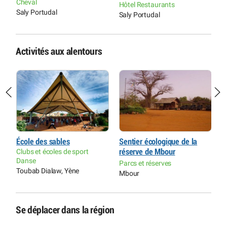
Cheval
Hôtel Restaurants
T
Saly Portudal
Saly Portudal
Activités aux alentours
École des sables
Sentier écologique de la
A
Clubs et écoles de sport
réserve de Mbour
C
Danse
A
Parcs et réserves
Toubab Dialaw, Yène
S
Mbour
Se déplacer dans la région