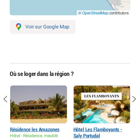
©
OpenStreetMap
contributors
Voir sur Google Map
Où se loger dans la région ?
Résidence les Amazones
Hôtel Les Flamboyants -
I
Hôtel - Résidence, meublé
Saly Portudal
H