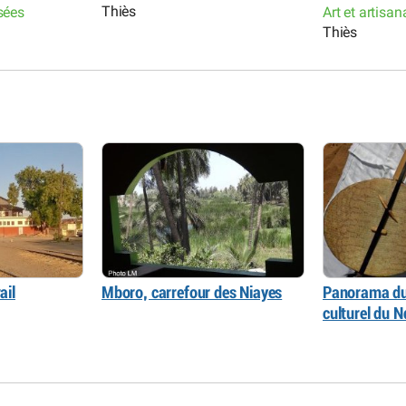
Thiès
sées
Art et artisa
Thiès
ail
Mboro, carrefour des Niayes
Panorama du
culturel du 