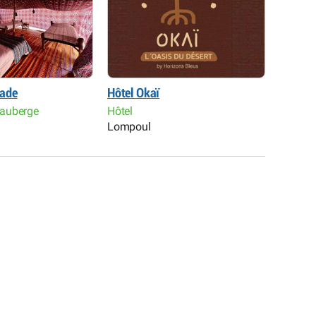
ade
Hôtel Okaï
Relax 
auberge
Hôtel
Hôtel
Lompoul
Diass