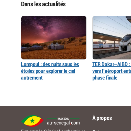
Dans les actualités
Lompoul : des nuits sous les
TER Dakar–AIBD : 
étoiles pour explorer le ciel
vers l’aéroport ent
autrement
phase finale
À propos