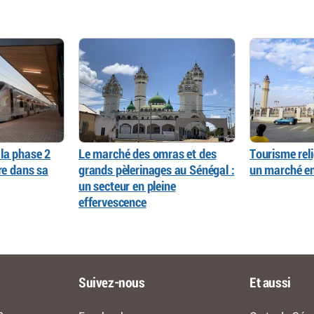
la phase 2
Le marché des omras et des
Tourisme reli
re dans sa
grands pèlerinages au Sénégal :
un marché en
un secteur en pleine
effervescence
Suivez-nous
Et aussi