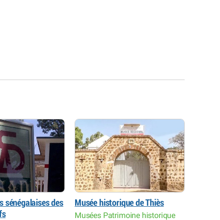
 sénégalaises des
Musée historique de Thiès
Manufa
fs
arts dé
Musées Patrimoine historique