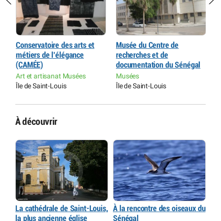
Conservatoire des arts et
Musée du Centre de
I
métiers de l’élégance
recherches et de
M
(CAMÉE)
documentation du Sénégal
C
Art et artisanat Musées
Musées
Î
Île de Saint-Louis
Île de Saint-Louis
À découvrir
La cathédrale de Saint-Louis,
À la rencontre des oiseaux du
la plus ancienne église
Sénégal