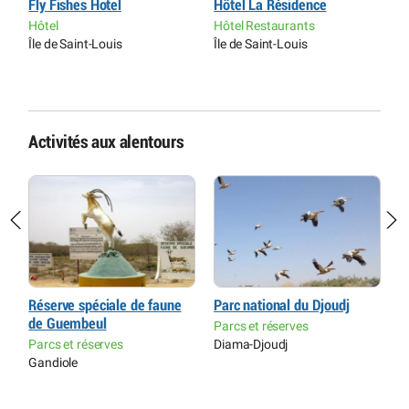
Fly Fishes Hotel
Hôtel La Résidence
H
Hôtel
Hôtel Restaurants
H
Île de Saint-Louis
Île de Saint-Louis
L
H
Activités aux alentours
Réserve spéciale de faune
Parc national du Djoudj
R
de Guembeul
L
Parcs et réserves
H
Parcs et réserves
Diama-Djoudj
r
Gandiole
B