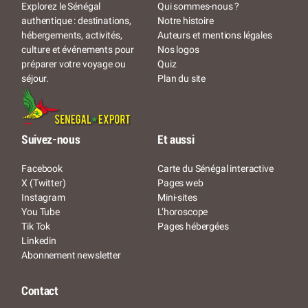
Qui sommes-nous ?
Explorez le Sénégal
Notre histoire
authentique : destinations,
Auteurs et mentions légales
hébergements, activités,
Nos logos
culture et événements pour
Quiz
préparer votre voyage ou
Plan du site
séjour.
Suivez-nous
Et aussi
Facebook
Carte du Sénégal interactive
X (Twitter)
Pages web
Instagram
Mini-sites
You Tube
L’horoscope
Tik Tok
Pages hébergées
Linkedin
Abonnement newsletter
Contact