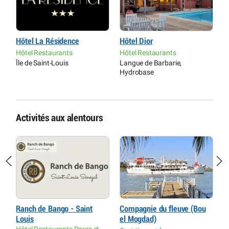
Hôtel La Résidence
Hôtel Dior
R
L
Hôtel Restaurants
Hôtel Restaurants
H
Île de Saint-Louis
Langue de Barbarie,
r
Hydrobase
B
Activités aux alentours
Ranch de Bango - Saint
Compagnie du fleuve (Bou
P
Louis
el Mogdad)
P