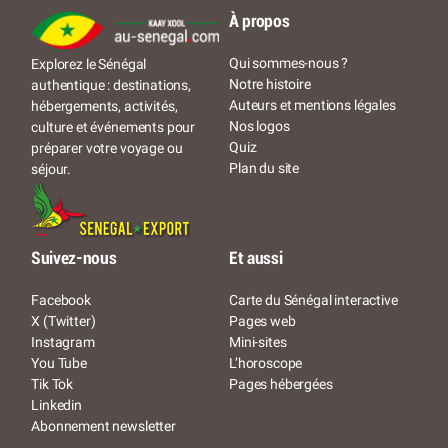
À propos
Qui sommes-nous ?
Explorez le Sénégal
Notre histoire
authentique : destinations,
Auteurs et mentions légales
hébergements, activités,
Nos logos
culture et événements pour
Quiz
préparer votre voyage ou
Plan du site
séjour.
Suivez-nous
Et aussi
Facebook
Carte du Sénégal interactive
X (Twitter)
Pages web
Instagram
Mini-sites
You Tube
L’horoscope
Tik Tok
Pages hébergées
Linkedin
Abonnement newsletter