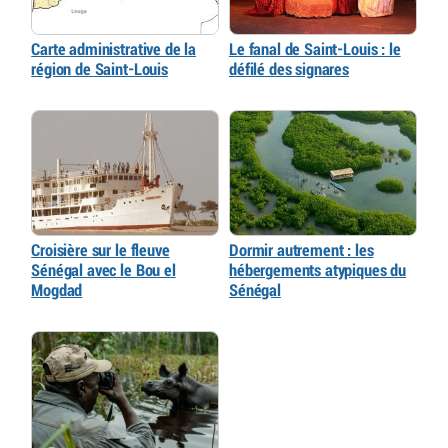
Carte administrative de la
Le fanal de Saint-Louis : le
région de Saint-Louis
défilé des signares
Croisière sur le fleuve
Dormir autrement : les
Sénégal avec le Bou el
hébergements atypiques du
Mogdad
Sénégal