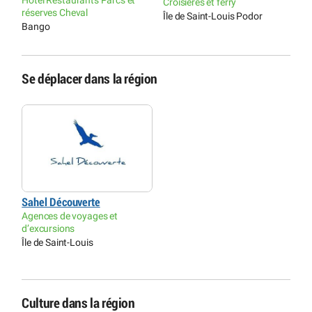
Hôtel Restaurants Parcs et
Croisières et ferry
D
réserves Cheval
Île de Saint-Louis Podor
Bango
Se déplacer dans la région
Sahel Découverte
Agences de voyages et
d’excursions
Île de Saint-Louis
Culture dans la région