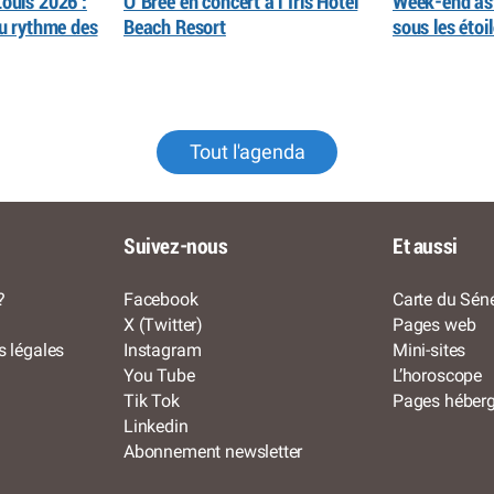
ouis 2026 :
O’Bree en concert à l’Iris Hôtel
Week-end as
au rythme des
Beach Resort
sous les éto
Tout l'agenda
Suivez-nous
Et aussi
?
Facebook
Carte du Séné
X (Twitter)
Pages web
s légales
Instagram
Mini-sites
You Tube
L’horoscope
Tik Tok
Pages héber
Linkedin
Abonnement newsletter