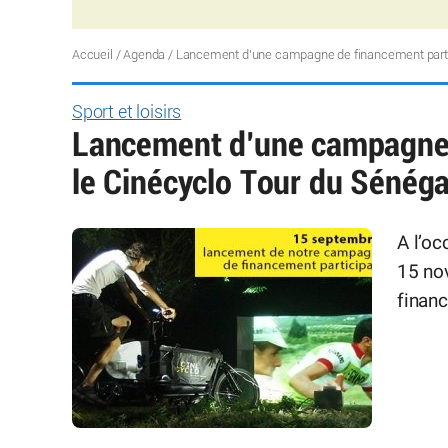
Accueil
/
Agenda
/
Lancement d’une campagne de financement partici
Sport et loisirs
Lancement d’une campagne d
le Cinécyclo Tour du Sénéga
A l’oc
15 no
financ