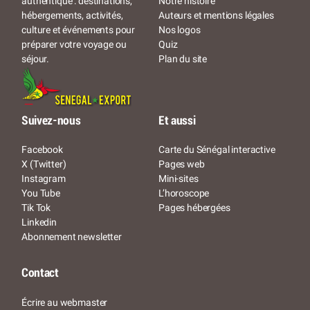
Notre histoire
authentique : destinations,
Auteurs et mentions légales
hébergements, activités,
Nos logos
culture et événements pour
Quiz
préparer votre voyage ou
Plan du site
séjour.
Suivez-nous
Et aussi
Facebook
Carte du Sénégal interactive
X (Twitter)
Pages web
Instagram
Mini-sites
You Tube
L’horoscope
Tik Tok
Pages hébergées
Linkedin
Abonnement newsletter
Contact
Écrire au webmaster