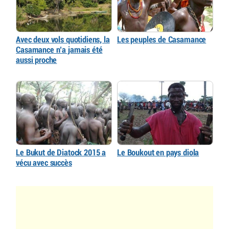
Avec deux vols quotidiens, la
Les peuples de Casamance
Casamance n’a jamais été
aussi proche
Le Bukut de Diatock 2015 a
Le Boukout en pays diola
vécu avec succès