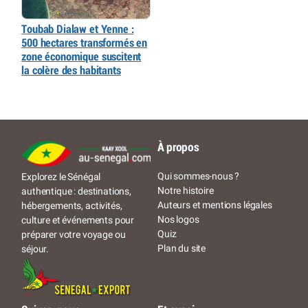
Toubab Dialaw et Yenne :
500 hectares transformés en
zone économique suscitent
la colère des habitants
À propos
Qui sommes-nous ?
Explorez le Sénégal
Notre histoire
authentique : destinations,
Auteurs et mentions légales
hébergements, activités,
Nos logos
culture et événements pour
Quiz
préparer votre voyage ou
Plan du site
séjour.