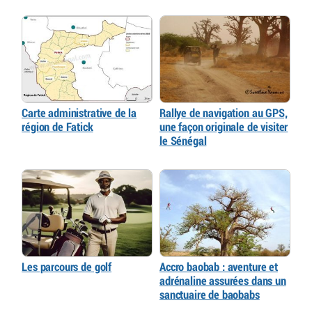
Carte administrative de la
Rallye de navigation au GPS,
région de Fatick
une façon originale de visiter
le Sénégal
Les parcours de golf
Accro baobab : aventure et
adrénaline assurées dans un
sanctuaire de baobabs