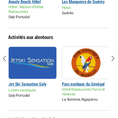
aw
Ansaly Beach Hôtel
Les Manguiers de Guéréo
H
Hôtel - Maison d'hôtes
S
Hôtel
Restaurants
Guéréo
H
Saly Portudal
S
Activités aux alentours
Jet Ski Sensation Saly
Parc exotique du Sénégal
T
Hôtel Restaurants Parcs et
V
Loisirs nautiques
réserves
A
Saly Portudal
La Somone, Ngaparou
P