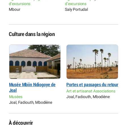
d’excursions
d’excursions
Mbour
Saly Portudal
Culture dans la région
ur
Musée Mbiin Ndiogoye de
Portes et passages du retour
M
Joal
J
s
Art et artisanat Associations
Musées
Joal, Fadiouth, Mbodiène
M
Joal, Fadiouth, Mbodiène
J
À découvrir