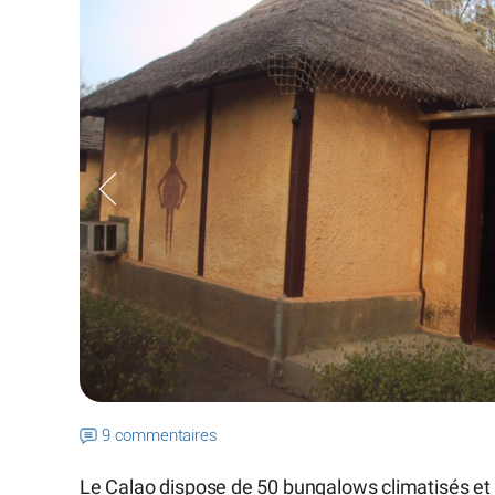
9 commentaires
Le Calao dispose de 50 bungalows climatisés et équ