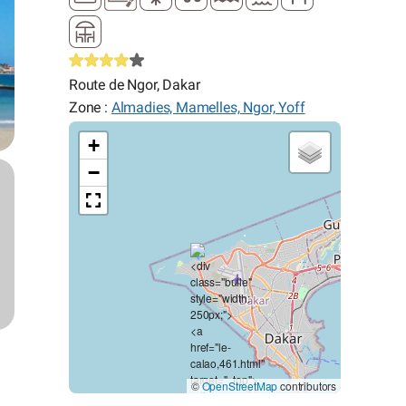
Route de Ngor, Dakar
Zone :
Almadies, Mamelles, Ngor, Yoff
+
−
©
OpenStreetMap
contributors