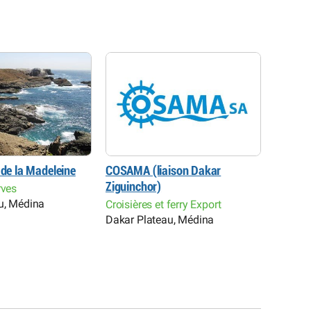
 de la Madeleine
COSAMA (liaison Dakar
Espas (
Ziguinchor)
Sénéga
rves
Clubs e
u, Médina
Croisières et ferry Export
Activit
Dakar Plateau, Médina
Dakar 