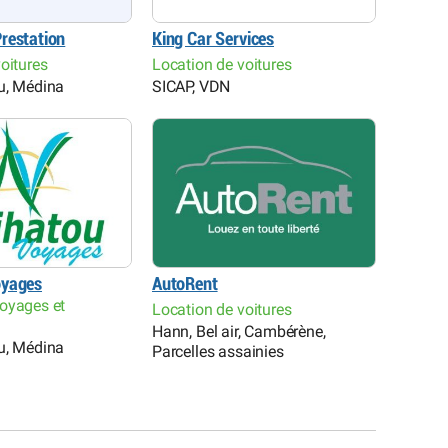
restation
King Car Services
oitures
Location de voitures
u, Médina
SICAP, VDN
oyages
AutoRent
oyages et
Location de voitures
Hann, Bel air, Cambérène,
u, Médina
Parcelles assainies