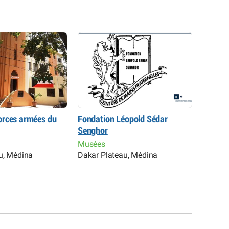
orces armées du
Fondation Léopold Sédar
Musée 
Senghor
Bathily
Musées
Musée
u, Médina
Dakar Plateau, Médina
Dakar 