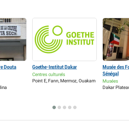
re Douta
Goethe-Institut Dakar
Musée des F
Sénégal
Centres culturels
Point E, Fann, Mermoz, Ouakam
Musées
dina
Dakar Platea