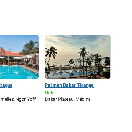
drague
Pullman Dakar Téranga
CasaMa
Hôtel
Hôtel
melles, Ngor, Yoff
Dakar Plateau, Médina
Point 