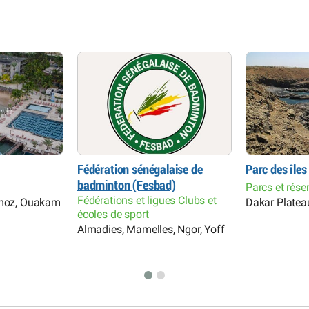
Fédération sénégalaise de
Parc des îles
badminton (Fesbad)
Parcs et rése
Fédérations et ligues Clubs et
rmoz, Ouakam
Dakar Platea
écoles de sport
Almadies, Mamelles, Ngor, Yoff