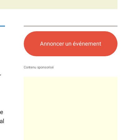
Annoncer un événement
r
le
al