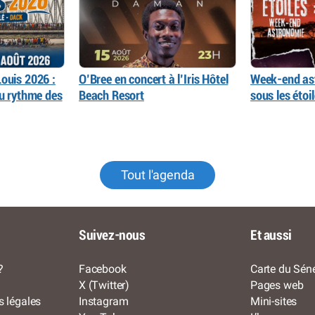
ouis 2026 :
O’Bree en concert à l’Iris Hôtel
Week-end as
au rythme des
Beach Resort
sous les éto
Tout l'agenda
Suivez-nous
Et aussi
?
Facebook
Carte du Séné
X (Twitter)
Pages web
s légales
Instagram
Mini-sites