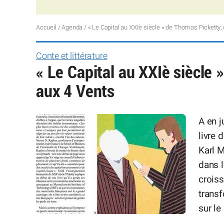
Accueil
/
Agenda
/
« Le Capital au XXIè siècle » de Thomas Picketty,
Conte et littérature
« Le Capital au XXIè siècle 
aux 4 Vents
A en j
livre 
Karl M
dans l
croiss
trans
sur le