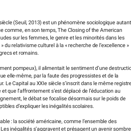
siècle (Seuil, 2013) est un phénomène sociologique autan
 époque comme, en son temps, The Closing of the American
études sur les femmes, le genre et les minorités dans les
» du relativisme culturel à la « recherche de l’excellence »
 grecs et romains.
èrement pompeux), il alimentait le sentiment d’une destructi
ue elle-même, par la faute des progressistes et de la
. Le Capital au XXIe siècle s’inscrit dans le même registr
e et que l’affrontement s’est déplacé de l’éducation au
ement, le débat se focalise désormais sur le poids de
tibles d’expliquer les inégalités scolaires.
lpable : la société américaine, comme l’ensemble des
. Les inégalités s’aggravent et présagent un avenir sombre