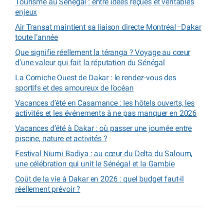
Tourisme au Sénégal : entre idées reçues et véritables
enjeux
Air Transat maintient sa liaison directe Montréal–Dakar
toute l’année
Que signifie réellement la téranga ? Voyage au cœur
d’une valeur qui fait la réputation du Sénégal
La Corniche Ouest de Dakar : le rendez-vous des
sportifs et des amoureux de l’océan
Vacances d’été en Casamance : les hôtels ouverts, les
activités et les événements à ne pas manquer en 2026
Vacances d’été à Dakar : où passer une journée entre
piscine, nature et activités ?
Festival Niumi Badiya : au cœur du Delta du Saloum,
une célébration qui unit le Sénégal et la Gambie
Coût de la vie à Dakar en 2026 : quel budget faut-il
réellement prévoir ?