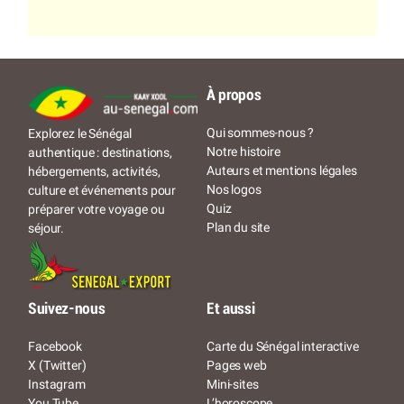
À propos
Qui sommes-nous ?
Explorez le Sénégal
Notre histoire
authentique : destinations,
Auteurs et mentions légales
hébergements, activités,
Nos logos
culture et événements pour
Quiz
préparer votre voyage ou
Plan du site
séjour.
Suivez-nous
Et aussi
Facebook
Carte du Sénégal interactive
X (Twitter)
Pages web
Instagram
Mini-sites
You Tube
L’horoscope