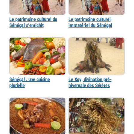
Le patrimoine culturel du
Le patrimoine culturel
Sénégal s’enrichit
immatériel du Sénégal
Sénégal : une cuisine
Le Xoy, divination pré-
plurielle
hivernale des Sérères