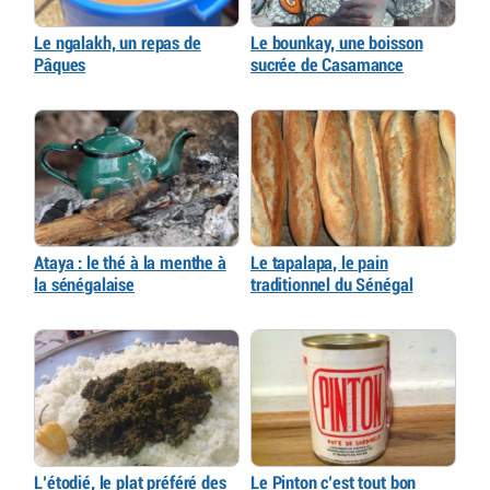
Le ngalakh, un repas de
Le bounkay, une boisson
Pâques
sucrée de Casamance
Ataya : le thé à la menthe à
Le tapalapa, le pain
la sénégalaise
traditionnel du Sénégal
L’étodié, le plat préféré des
Le Pinton c’est tout bon