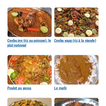
Ceebu jen (riz au poisson), le
Ceebu yapp (riz à la viande)
plat national
Poulet au yassa
Le mafé