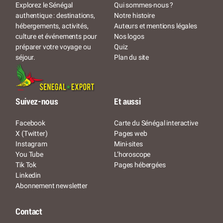
Qui sommes-nous ?
Explorez le Sénégal
Notre histoire
authentique : destinations,
Auteurs et mentions légales
hébergements, activités,
Nos logos
culture et événements pour
Quiz
préparer votre voyage ou
Plan du site
séjour.
Suivez-nous
Et aussi
Facebook
Carte du Sénégal interactive
X (Twitter)
Pages web
Instagram
Mini-sites
You Tube
L’horoscope
Tik Tok
Pages hébergées
Linkedin
Abonnement newsletter
Contact