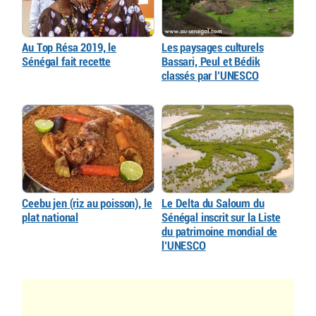
Au Top Résa 2019, le
Les paysages culturels
Sénégal fait recette
Bassari, Peul et Bédik
classés par l’UNESCO
Ceebu jen (riz au poisson), le
Le Delta du Saloum du
plat national
Sénégal inscrit sur la Liste
du patrimoine mondial de
l’UNESCO