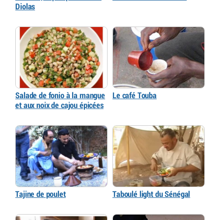
Diolas
Salade de fonio à la mangue
Le café Touba
et aux noix de cajou épicées
Tajine de poulet
Taboulé light du Sénégal