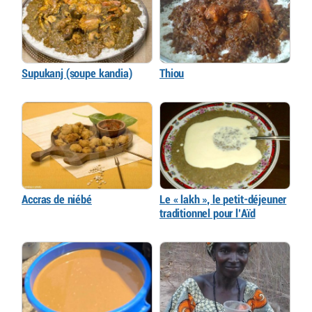
Supukanj (soupe kandia)
Thiou
Accras de niébé
Le « lakh », le petit-déjeuner
traditionnel pour l’Aïd