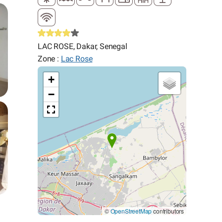
LAC ROSE, Dakar, Senegal
Zone :
Lac Rose
+
−
©
OpenStreetMap
contributors