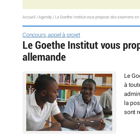
Accueil
/
Agenda
/
Le Goethe Institut vous propose des examens en
Concours, appel à projet
Le Goethe Institut vous pr
allemande
Le Goe
à tout
admini
la pos
sont r