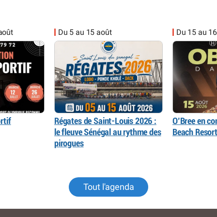
 août
Du 5 au 15 août
Du 15 au 16
rtif
Régates de Saint-Louis 2026 :
O’Bree en con
le fleuve Sénégal au rythme des
Beach Resor
pirogues
Tout l'agenda