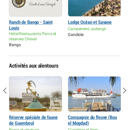
Ranch de Bango - Saint
Lodge Océan et Savane
H
Louis
Campement, auberge
H
Hôtel Restaurants Parcs et
Gandiole
L
réserves Cheval
H
Bango
Activités aux alentours
Réserve spéciale de faune
Compagnie du fleuve (Bou
R
de Guembeul
el Mogdad)
L
H
Parcs et réserves
Croisières et ferry