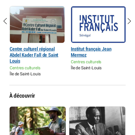
Centre culturel régional
Institut français Jean
M
Abdel Kader Fall de Saint
Mermoz
p
l
Louis
L
Centres culturels
Centres culturels
Île de Saint-Louis
M
Île de Saint-Louis
Î
À découvrir