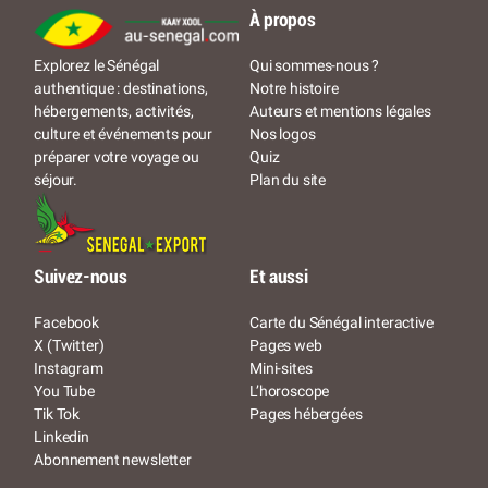
À propos
Qui sommes-nous ?
Explorez le Sénégal
Notre histoire
authentique : destinations,
Auteurs et mentions légales
hébergements, activités,
Nos logos
culture et événements pour
Quiz
préparer votre voyage ou
Plan du site
séjour.
Suivez-nous
Et aussi
Facebook
Carte du Sénégal interactive
X (Twitter)
Pages web
Instagram
Mini-sites
You Tube
L’horoscope
Tik Tok
Pages hébergées
Linkedin
Abonnement newsletter