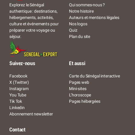
Qui sommes-nous ?
Explorez le Sénégal
Notre histoire
authentique : destinations,
Auteurs et mentions légales
hébergements, activités,
Nos logos
culture et événements pour
Quiz
préparer votre voyage ou
Plan du site
séjour.
Suivez-nous
Et aussi
Facebook
Carte du Sénégal interactive
X (Twitter)
Pages web
Instagram
Mini-sites
You Tube
L’horoscope
Tik Tok
Pages hébergées
Linkedin
Abonnement newsletter
Contact