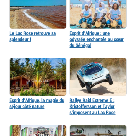
Le Lac Rose retrouve sa
Esprit d’Afrique : une
splendeur !
odyssée enchantée au cœur
du Sénégal
Esprit d’Afrique, la magie du
Rallye Raid Extreme E :
séjour côté nature
Kristoffersson et Taylor
s’imposent au Lac Rose