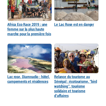
Africa Eco Race 2019 : une
Le Lac Rose est en danger
femme sur la plus haute
marche pour la première fois
Lac rose, Diamnadio : hôtel,
Relance du tourisme au
campements et résidences
Sénégal : écotourisme, "bird
watching’’, tourisme
solidaire et tourisme
d’affaires