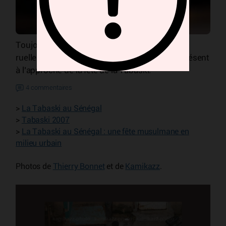
Toujours présent dans la ville au détour d’une
ruelle ou au fond d’une cour, il devient omniprésent
à l’approche de la fête de la Tabaski.
4 commentaires
>
La Tabaski au Sénégal
>
Tabaski 2007
>
La Tabaski au Sénégal : une fête musulmane en
milieu urbain
Photos de
Thierry Bonnet
et de
Kamikazz
.