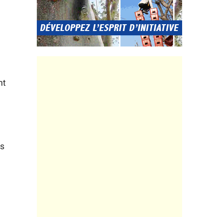
nt
es