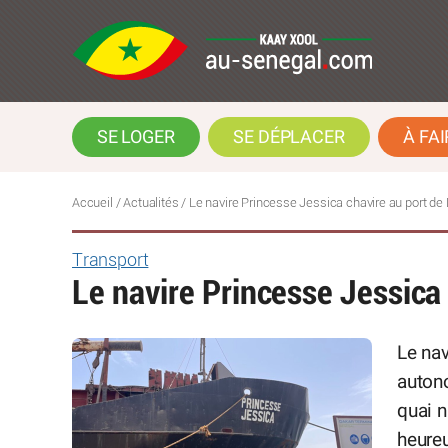
SE LOGER
SE DÉPLACER
À FAI
Accueil
/
Actualités
/
Le navire Princesse Jessica chavire au port de
Transport
Le navire Princesse Jessica
Le nav
auton
quai n
heureu