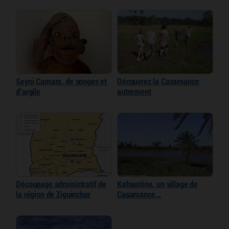
Seyni Camara, de songes et
Découvrez la Casamance
d’argile
autrement
Découpage administratif de
Kafountine, un village de
la région de Ziguinchor
Casamance...