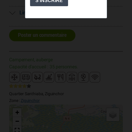
Lire 2 commentaires
Poster un commentaire
Campement, auberge
Capacité d'accueil : 35 personnes.
Quartier Santhiaba, Ziguinchor
Zone :
Ziguinchor
+
−