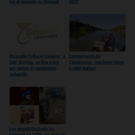
lac et bolongs au Sénégal
2027
Wassado Cultural Lodging : à
Campements en
Cap Skirring, un lieu entre
Casamance : nos bons plans
art, nature et immersion
à petit budget
culturelle
Les grands festivals au
Sénégal en 2026 : ce qu’il ne