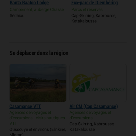
Banta Baatoo Lodge
Eco-parc de Diembéring
C
A
Campement, auberge Chasse
Parcs et réserves
d
Sédhiou
Cap-Skirring, Kabrousse,
V
Katakalousse
O
(
Se déplacer dans la région
Casamance VTT
Air CM (Cap Casamance)
Agences de voyages et
Agences de voyages et
d’excursions Loisirs nautiques
d’excursions
VTT
Cap-Skirring, Kabrousse,
Oussouye et environs (Elinkine,
Katakalousse
Mlomp)