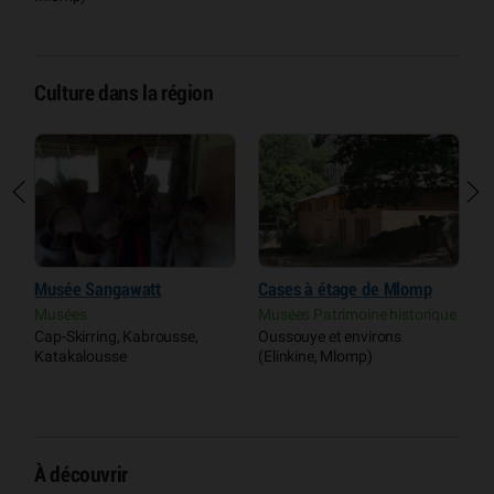
Culture dans la région
e
Musée Sangawatt
Cases à étage de Mlomp
M
B
Musées
Musées Patrimoine historique
ls
Cap-Skirring, Kabrousse,
Oussouye et environs
M
Katakalousse
(Elinkine, Mlomp)
C
K
À découvrir