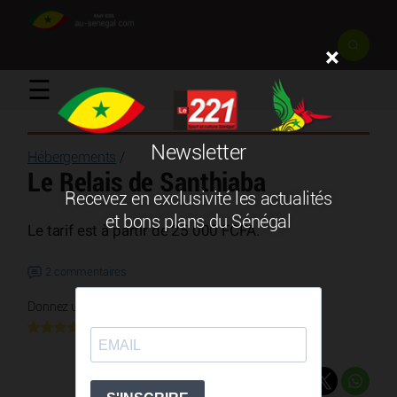
×
☰
Newsletter
Hébergements
/
Le Relais de Santhiaba
Recevez en exclusivité les actualités
et bons plans du Sénégal
Le tarif est à partir de 25 000 FCFA.
2 commentaires
Donnez une note
6 votes
Partager