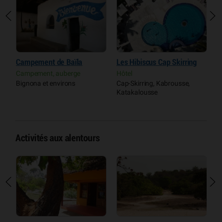
Campement de Baïla
Les Hibiscus Cap Skirring
C
Campement, auberge
Hôtel
C
Bignona et environs
Cap-Skirring, Kabrousse,
O
Katakalousse
(
Activités aux alentours