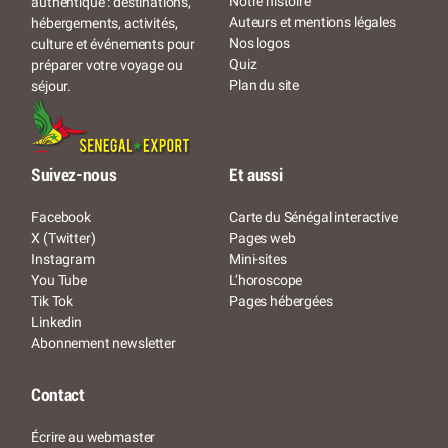
Notre histoire
authentique : destinations,
Auteurs et mentions légales
hébergements, activités,
Nos logos
culture et événements pour
Quiz
préparer votre voyage ou
Plan du site
séjour.
Suivez-nous
Et aussi
Facebook
Carte du Sénégal interactive
X (Twitter)
Pages web
Instagram
Mini-sites
You Tube
L’horoscope
Tik Tok
Pages hébergées
Linkedin
Abonnement newsletter
Contact
Écrire au webmaster