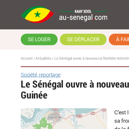
SE LOGER
SE DÉPLACER
À FAI
Accueil
/
Actualités
/
Le Sénégal ouvre à nouveau la frontière terrest
Société, reportage
Le Sénégal ouvre à nouveau l
Guinée
C’est 
sa fro