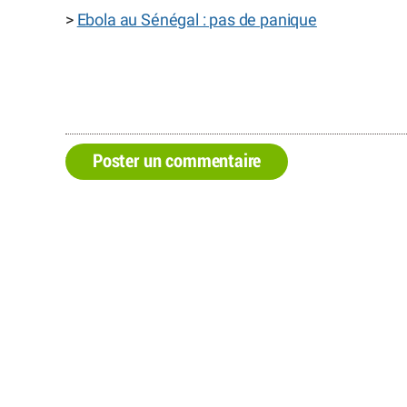
>
Ebola au Sénégal : pas de panique
Poster un commentaire