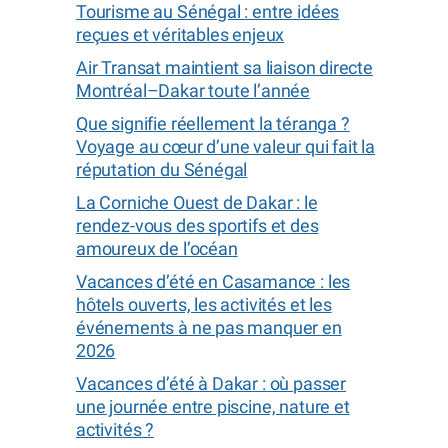
Tourisme au Sénégal : entre idées
reçues et véritables enjeux
Air Transat maintient sa liaison directe
Montréal–Dakar toute l’année
Que signifie réellement la téranga ?
Voyage au cœur d’une valeur qui fait la
réputation du Sénégal
La Corniche Ouest de Dakar : le
rendez-vous des sportifs et des
amoureux de l’océan
Vacances d’été en Casamance : les
hôtels ouverts, les activités et les
événements à ne pas manquer en
2026
Vacances d’été à Dakar : où passer
une journée entre piscine, nature et
activités ?