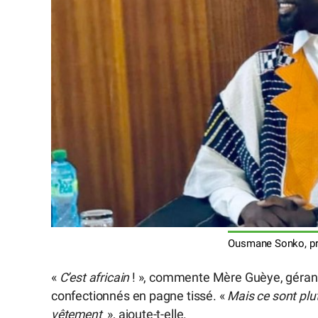
Ousmane Sonko, pré
«
C’est africain
! », commente Mère Guèye, gérant
confectionnés en pagne tissé. «
Mais ce sont plu
vêtement
», ajoute-t-elle.