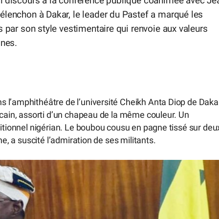
n discours à la conférence publique coanimée avec Je
lenchon à Dakar, le leader du Pastef a marqué les
s par son style vestimentaire qui renvoie aux valeurs
ines.
 l’amphithéâtre de l’université Cheikh Anta Diop de Dakar
icain, assorti d’un chapeau de la même couleur. Un
ditionnel nigérian. Le boubou cousu en pagne tissé sur deu
ne, a suscité l’admiration de ses militants.