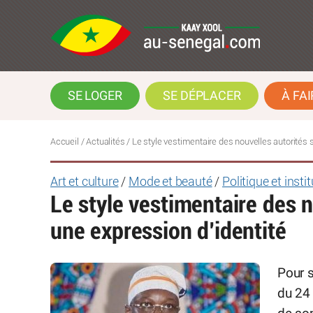
SE LOGER
SE DÉPLACER
À FAI
Accueil
/
Actualités
/
Le style vestimentaire des nouvelles autorités 
Art et culture
/
Mode et beauté
/
Politique et insti
Le style vestimentaire des n
une expression d’identité
Pour s
du 24