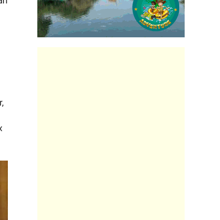
an
,
x