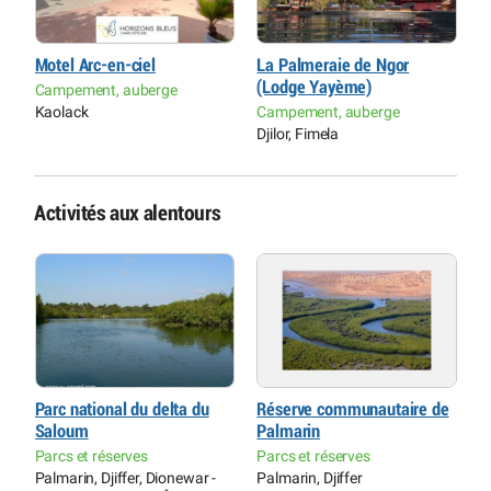
Motel Arc-en-ciel
La Palmeraie de Ngor
M
(Lodge Yayème)
Campement, auberge
M
Kaolack
Campement, auberge
Dj
Djilor, Fimela
Activités aux alentours
Parc national du delta du
Réserve communautaire de
T
Saloum
Palmarin
A
d
Parcs et réserves
Parcs et réserves
n
Palmarin, Djiffer, Dionewar -
Palmarin, Djiffer