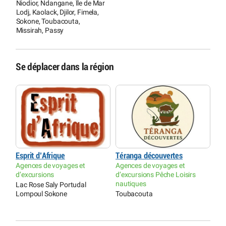
T
Niodior, Ndangane, Île de Mar
Lodj, Kaolack, Djilor, Fimela,
Sokone, Toubacouta,
Missirah, Passy
Se déplacer dans la région
Esprit d’Afrique
Téranga découvertes
Agences de voyages et
Agences de voyages et
d’excursions
d’excursions Pêche Loisirs
nautiques
Lac Rose Saly Portudal
Lompoul Sokone
Toubacouta