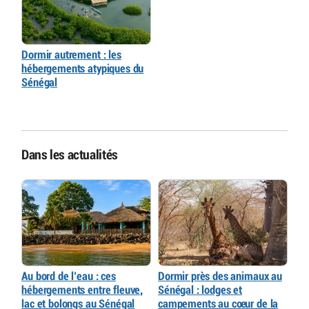
Dormir autrement : les
hébergements atypiques du
Sénégal
Dans les actualités
Au bord de l’eau : ces
Dormir près des animaux au
hébergements entre fleuve,
Sénégal : lodges et
lac et bolongs au Sénégal
campements au cœur de la