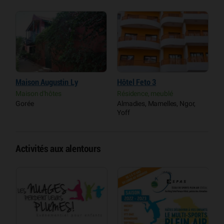
Maison Augustin Ly
Hôtel Feto 3
A
Maison d'hôtes
Résidence, meublé
M
Gorée
Almadies, Mamelles, Ngor,
G
Yoff
Activités aux alentours