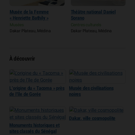
Musée de la Femme
Théâtre national Daniel
C
« Henriette Bathily »
Sorano
S
Musées
Centres culturels
C
Dakar Plateau, Médina
Dakar Plateau, Médina
D
À découvrir
L’origine du « Tacoma » près
Musée des civilisations
de l’île de Gorée
noires
Dakar, ville cosmopolite
Monuments historiques et
sites classés du Sénégal