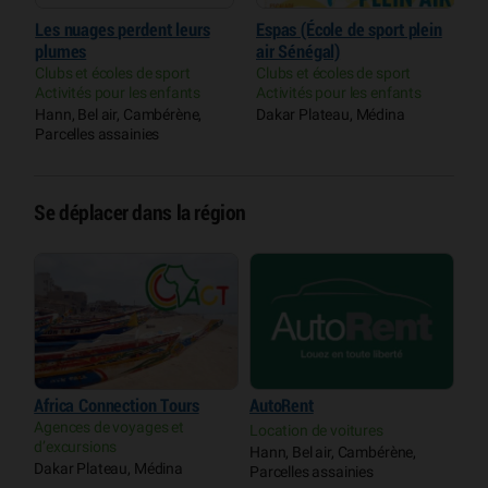
Les nuages perdent leurs
Espas (École de sport plein
S
plumes
air Sénégal)
C
A
Clubs et écoles de sport
Clubs et écoles de sport
Activités pour les enfants
Activités pour les enfants
P
O
Hann, Bel air, Cambérène,
Dakar Plateau, Médina
Parcelles assainies
Se déplacer dans la région
Africa Connection Tours
AutoRent
Agences de voyages et
Location de voitures
d’excursions
Hann, Bel air, Cambérène,
Dakar Plateau, Médina
Parcelles assainies