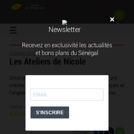
×
☰
Newsletter
Recevez en exclusivité les actualités
et bons plans du Sénégal
Crèches et institutions préscolaires
/
Les Ateliers de Nicole
Situé en centre ville, les Ateliers de Nicole est une
crèche et maternelle avec un programme français et
l’anglais pour les moyennes et grandes sections.
Donnez une note
7 votes
Partager