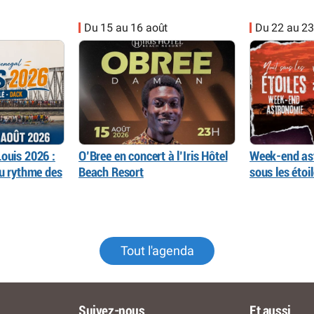
Du 15 au 16 août
Du 22 au 23
ouis 2026 :
O’Bree en concert à l’Iris Hôtel
Week-end as
au rythme des
Beach Resort
sous les éto
Tout l'agenda
Suivez-nous
Et aussi