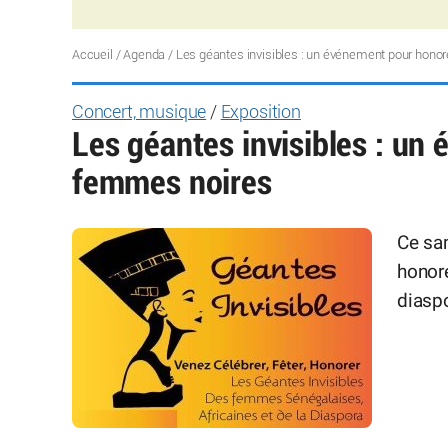
Accueil
/
Agenda
/
Les géantes invisibles : un événement pour hono
Concert, musique
/
Exposition
Les géantes invisibles : un
femmes noires
Ce sa
honore
diasp